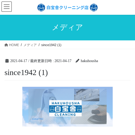
コ
ナ
ン
ビ
テ
ゲ
ン
ー
メディア
ツ
シ
へ
ョ
ス
ン
HOME
メディア
since1942 (1)
キ
に
ッ
移
プ
動
2021-04-17
/ 最終更新日時 :
2021-04-17
hakuhousha
since1942 (1)