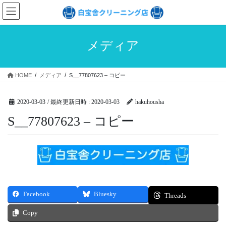
コ
ナ
ン
ビ
テ
ゲ
ン
ー
メディア
ツ
シ
へ
ョ
ス
ン
HOME
メディア
S__77807623 – コピー
キ
に
ッ
移
プ
動
2020-03-03
/ 最終更新日時 :
2020-03-03
hakuhousha
S__77807623 – コピー
Facebook
Bluesky
Threads
Copy