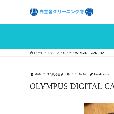
コ
ナ
ン
ビ
テ
ゲ
ン
ー
ツ
シ
へ
ョ
ス
ン
キ
に
ッ
移
HOME
メディア
OLYMPUS DIGITAL CAMERA
プ
動
2020-07-09
/ 最終更新日時 :
2020-07-09
hakuhousha
OLYMPUS DIGITAL 