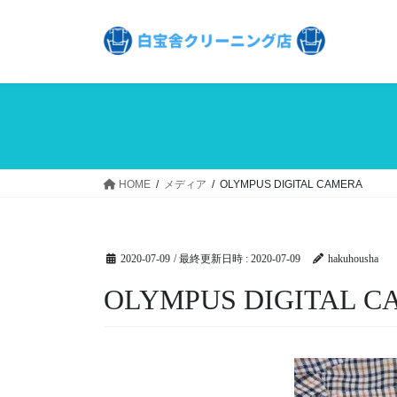
コ
ナ
ン
ビ
テ
ゲ
ン
ー
ツ
シ
へ
ョ
ス
ン
キ
に
ッ
移
HOME
メディア
OLYMPUS DIGITAL CAMERA
プ
動
2020-07-09
/ 最終更新日時 :
2020-07-09
hakuhousha
OLYMPUS DIGITAL 