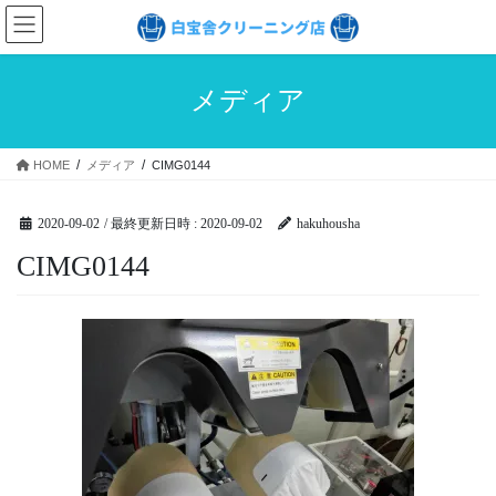
コ
ナ
ン
ビ
テ
ゲ
ン
ー
メディア
ツ
シ
へ
ョ
ス
ン
HOME
メディア
CIMG0144
キ
に
ッ
移
プ
動
2020-09-02
/ 最終更新日時 :
2020-09-02
hakuhousha
CIMG0144