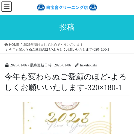
コ
ナ
ン
ビ
テ
ゲ
ン
ー
投稿
ツ
シ
へ
ョ
ス
ン
HOME
2023年明けましておめでとうございます
キ
に
今年も変わらぬご愛顧のほど-よろしくお願いいたします-320×180-1
ッ
移
プ
動
2023-01-06
/ 最終更新日時 :
2023-01-06
hakuhousha
今年も変わらぬご愛顧のほど-よろ
しくお願いいたします-320×180-1