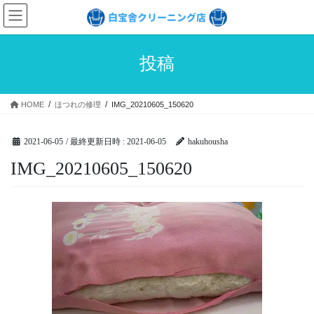
コ
ナ
ン
ビ
テ
ゲ
ン
ー
投稿
ツ
シ
へ
ョ
ス
ン
HOME
ほつれの修理
IMG_20210605_150620
キ
に
ッ
移
プ
動
2021-06-05
/ 最終更新日時 :
2021-06-05
hakuhousha
IMG_20210605_150620