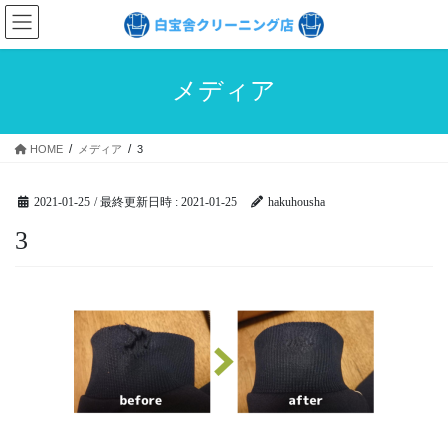
コ
ナ
ン
ビ
テ
ゲ
ン
ー
メディア
ツ
シ
へ
ョ
ス
ン
HOME
メディア
3
キ
に
ッ
移
プ
動
2021-01-25
/ 最終更新日時 :
2021-01-25
hakuhousha
3