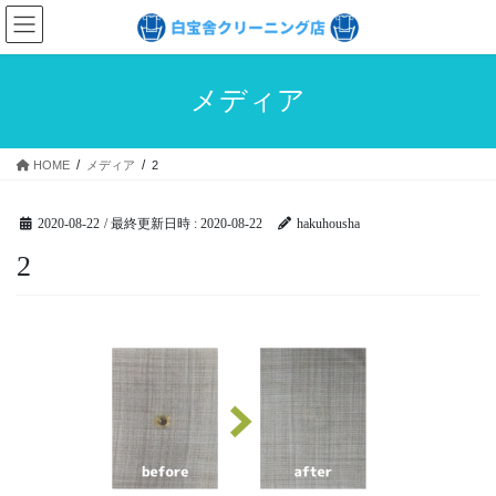
コ
ナ
ン
ビ
テ
ゲ
ン
ー
メディア
ツ
シ
へ
ョ
ス
ン
HOME
メディア
2
キ
に
ッ
移
プ
動
2020-08-22
/ 最終更新日時 :
2020-08-22
hakuhousha
2