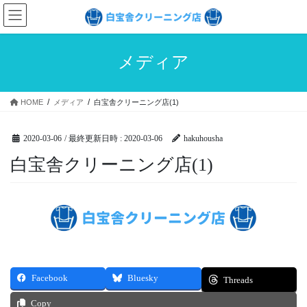
コ
ナ
ン
ビ
テ
ゲ
ン
ー
メディア
ツ
シ
へ
ョ
ス
ン
HOME
メディア
白宝舎クリーニング店(1)
キ
に
ッ
移
プ
動
2020-03-06
/ 最終更新日時 :
2020-03-06
hakuhousha
白宝舎クリーニング店(1)
Facebook
Bluesky
Threads
Copy